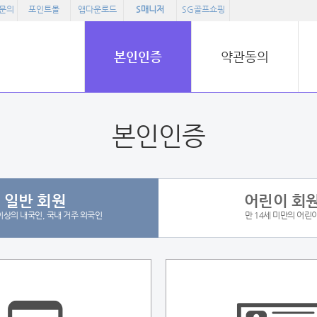
문의
포인트몰
앱다운로드
S매니저
SG골프쇼핑
본인인증
약관동의
본인인증
일반 회원
어린이 회
 이상의 내국인, 국내 거주 외국인
만 14세 미만의 어린